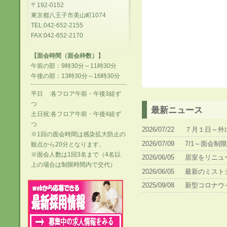
〒192-0152
東京都八王子市美山町1074
TEL:042-652-2155
FAX:042-652-2170
【面会時間（面会枠数）】
午前の部：9時30分～11時30分
午後の部：13時30分～16時30分
平日 :各フロア午前・午後3組ず
つ
最新ニュース
土日祝:各フロア午前・午後4組ず
つ
2026/07/22
７月１日～外
※1回の面会時間は感染拡大防止の
2026/07/09
7/1～面会制
観点から20分となります。
※面会人数は1回3名まで（4名以
2026/06/05
居室をリニュ
上の場合は制限時間内で交代）
2026/06/05
最新のミスト
2025/09/08
新型コロナウイ