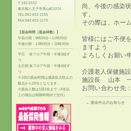
〒192-0152
尚、今後の感染
東京都八王子市美山町1074
す。
TEL:042-652-2155
FAX:042-652-2170
その際は、ホー
【面会時間（面会枠数）】
皆様にはご不便
午前の部：9時30分～11時30分
午後の部：13時30分～16時30分
ますよう
よろしくお願い
平日 :各フロア午前・午後3組ず
つ
土日祝:各フロア午前・午後4組ず
介護老人保健施
つ
※1回の面会時間は感染拡大防止の
施設長 山本 
観点から20分となります。
お問い合わせ先：04
※面会人数は1回3名まで（4名以
上の場合は制限時間内で交代）
←
面会中止のお知らせ